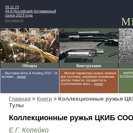
28.11.23
49-й Российский Антикварный
салон 2023 года
М
все новости
Обзоры
Конструкция
... Выставка Arms & Hunting 2010 - 15
... Многие параметры ружья, важные
... ФИ
октября...
далее
для охотника, например положение
INTERNA
центра тяжести, посадистость
(соотношение масс...
далее
Главная
>
Книги
> Коллекционные ружья ЦК
Тулы
Коллекционные ружья ЦКИБ СОО
Е.Г. Копейко