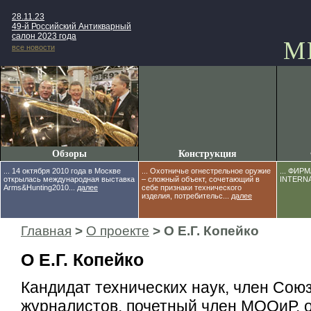
28.11.23
49-й Российский Антикварный
салон 2023 года
М
все новости
Обзоры
Конструкция
... 14 октября 2010 года в Москве
... Охотничье огнестрельное оружие
... ФИ
открылась международная выставка
– сложный объект, сочетающий в
INTERNA
Arms&Hunting2010...
далее
себе признаки технического
изделия, потребительс...
далее
Главная
>
О проекте
> О Е.Г. Копейко
О Е.Г. Копейко
Кандидат технических наук, член Сою
журналистов, почетный член МООиР, 