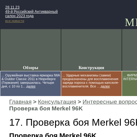
28.11.23
49-й Российский Антикварный
салон 2023 года
М
все новости
Обзоры
Конструкция
... Оружейная выставка-ярмарка IWA
... Ударные механизмы (замки)
... ФИ
& Outdor Classic 2011 в Нюрнберге
предназначены для воспламенения
INTERNA
(Германия) завершилась. Четыре
заряда пороха с помощью капсюля-
дня, с 10 по 1...
далее
воспламенителя. Все ...
далее
Главная
>
Консультация
>
Интересные вопро
Проверка боя Merkel 96K
17. Проверка боя Merkel 96
Проверка боя Merkel 96K