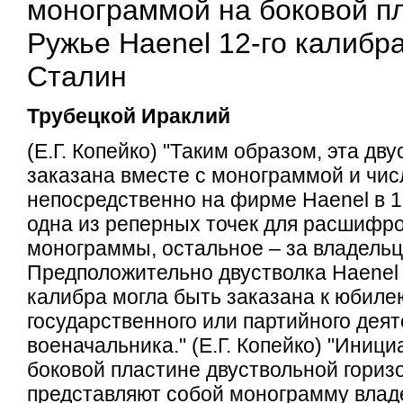
монограммой на боковой п
Ружье Haenel 12-го калибра
Сталин
Трубецкой Ираклий
(Е.Г. Копейко) "Таким образом, эта дву
заказана вместе с монограммой и чи
непосредственно на фирме Haenel в 19
одна из реперных точек для расшифр
монограммы, остальное – за владельц
Предположительно двустволка Haenel 
калибра могла быть заказана к юбиле
государственного или партийного деят
военачальника." (Е.Г. Копейко) "Иниц
боковой пластине двуствольной гориз
представляют собой монограмму влад