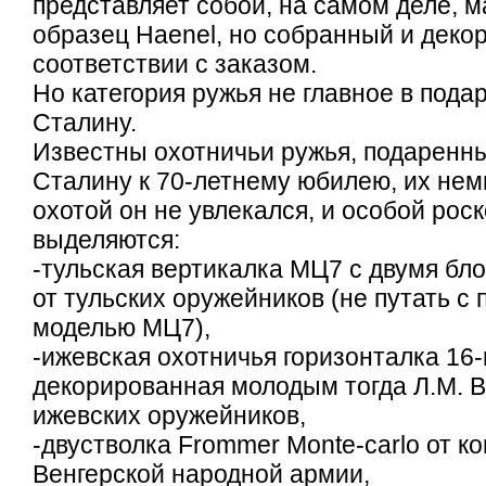
представляет собой, на самом деле, 
образец Haenel, но собранный и деко
соответствии с заказом.
Но категория ружья не главное в подар
Сталину.
Известны охотничьи ружья, подаренны
Сталину к 70-летнему юбилею, их немно
охотой он не увлекался, и особой рос
выделяются:
-тульская вертикалка МЦ7 с двумя бл
от тульских оружейников (не путать с 
моделью МЦ7),
-ижевская охотничья горизонталка 16-
декорированная молодым тогда Л.М. В
ижевских оружейников,
-двустволка Frommer Monte-carlo от 
Венгерской народной армии,