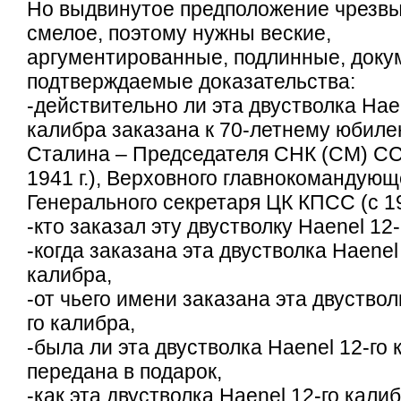
Но выдвинутое предположение чрезв
смелое, поэтому нужны веские,
аргументированные, подлинные, доку
подтверждаемые доказательства:
-действительно ли эта двустволка Haen
калибра заказана к 70-летнему юбиле
Сталина – Председателя СНК (СМ) СС
1941 г.), Верховного главнокомандующег
Генерального секретаря ЦК КПСС (с 192
-кто заказал эту двустволку Haenel 12-
-когда заказана эта двустволка Haenel
калибра,
-от чьего имени заказана эта двуствол
го калибра,
-была ли эта двустволка Haenel 12-го
передана в подарок,
-как эта двустволка Haenel 12-го кали