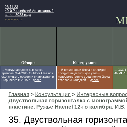
28.11.23
49-й Российский Антикварный
салон 2023 года
М
все новости
Обзоры
Конструкция
... Международная выставка-
... В сочленении блока с колодкой
... ОХ
ярмарка IWA-2015 Outdoor Classics
следует выделить два узла –
ARMI PER
охотничьего оружия и снаряжения в
непосредственно соединение блока
Нюрнберге В 2015 г...
далее
стволов с колодкой ...
далее
Главная
>
Консультация
>
Интересные вопро
Двуствольная горизонталка с монограммо
пластине. Ружье Haenel 12-го калибра. И.В.
35. Двуствольная горизонта