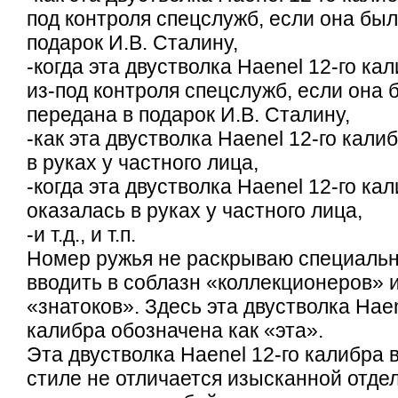
под контроля спецслужб, если она был
подарок И.В. Сталину,
-когда эта двустволка Haenel 12-го к
из-под контроля спецслужб, если она 
передана в подарок И.В. Сталину,
-как эта двустволка Haenel 12-го кали
в руках у частного лица,
-когда эта двустволка Haenel 12-го ка
оказалась в руках у частного лица,
-и т.д., и т.п.
Номер ружья не раскрываю специальн
вводить в соблазн «коллекционеров» и
«знатоков». Здесь эта двустволка Haen
калибра обозначена как «эта».
Эта двустволка Haenel 12-го калибра 
стиле не отличается изысканной отдел