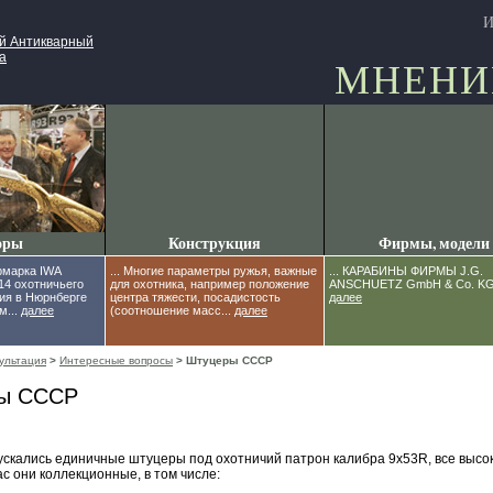
И
ий Антикварный
а
МНЕНИ
оры
Конструкция
Фирмы, модели
ярмарка IWA
... Многие параметры ружья, важные
... КАРАБИНЫ ФИРМЫ J.G.
14 охотничьего
для охотника, например положение
ANSCHUETZ GmbH & Co. KG.
ия в Нюрнберге
центра тяжести, посадистость
далее
м...
далее
(соотношение масс...
далее
ультация
>
Интересные вопросы
> Штуцеры СССР
ы СССР
скались единичные штуцеры под охотничий патрон калибра 9x53R, все высо
ас они коллекционные, в том числе: