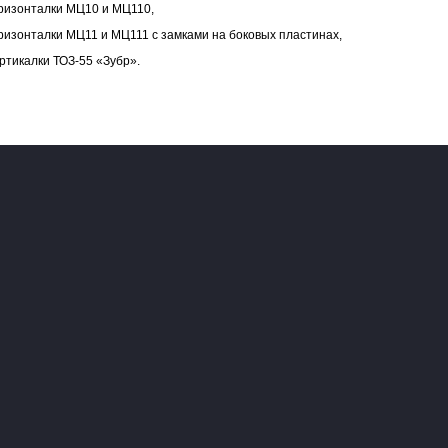
ризонталки МЦ10 и МЦ110,
ризонталки МЦ11 и МЦ111 с замками на боковых пластинах,
ртикалки ТОЗ-55 «Зубр».