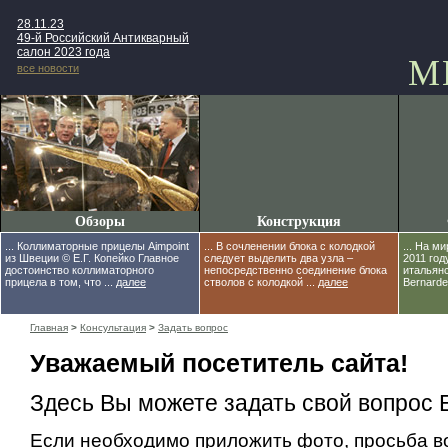
28.11.23
49-й Российский Антикварный
салон 2023 года
М
все новости
Обзоры
Конструкция
... Коллиматорные прицелы Aimpoint
... В сочленении блока с колодкой
... На м
из Швеции © Е.Г. Копейко Главное
следует выделить два узла –
2011 год
достоинство коллиматорного
непосредственно соединение блока
итальян
прицела в том, что ...
далее
стволов с колодкой ...
далее
Bernardell
Главная
>
Консультация
>
Задать вопрос
Уважаемый посетитель сайта!
Здесь Вы можете задать свой вопрос 
Если необходимо приложить фото, просьба в