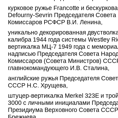
курковое ружье Francotte и бескурков
Defourny-Sevrin Председателя Совет
Комиссаров РСФСР В.И. Ленина,
уникально декорированная двустволка
калибра 1944 года системы Westley Ri
вертикалка МЦ-7 1949 года с мемори
надписью Председателя Совета Наро
Комиссаров (Совета Министров) СССР
главнокомандующего И.В. Сталина,
английские ружья Председателя Сове
СССР Н.С. Хрущева,
штуцер-вертикалка Merkel 323E и тро
3000 с личными инициалами Председ
Президиума Верховного Совета СССР
Брежнева,