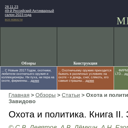
28.11.23
49-й Российский Антикварный
салон 2023 года
М
все новости
Обзоры
Конструкция
... С Новым 2017 Годом, охотники,
... Охотничьему оружию приходится
... ФИР
любители охотничьего оружия и
бывать в различных условиях на
LTD...
да
коллекционеры. Ни пуха, ни пера на
охоте – в дождь, снег, слякоть, его
охоте, фирменны...
далее
самые страшны...
далее
Главная
>
Обзоры
>
Статьи
> Охота и политик
Завидово
Охота и политика. Книга II.
© С.В. Девятов, А.В. Дёмкин, А.Н. Егор