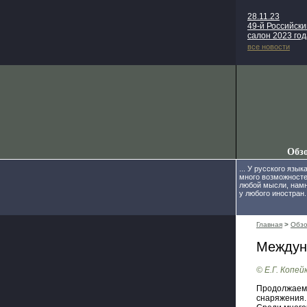
28.11.23
49-й Российск
салон 2023 год
все новости
Обз
... У русского язы
много возможност
любой мысли, намн
у любого иностран.
Главная
>
Обз
Междуна
© Е.Г. Копей
Продолжаем 
снаряжения.