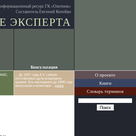
нформационный ресурс ГК «Охотник»
Составитель Евгений Копейко
Е ЭКСПЕРТА
Консультация
О проекте
LAND,
... До 1857 года A.V. Lebeda
изготавливал дульнозарядное
Книги
оружие. Его наследники до 1888 года
выпускали и казнозаря...
далее
Словарь терминов