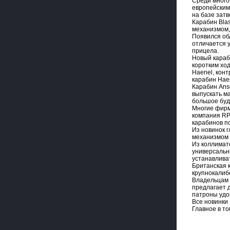
Среди много
европейскими
на базе зат
Карабин Bla
механизмом,
Появился об
отличается 
прицела.
Новый караб
коротким хо
Haenel, кон
карабин Hae
Карабин Ans
выпускать м
большое буд
Многие фирм
компания RP
карабинов п
Из новинок г
механизмом 
Из коллимат
универсальны
устанавлива
Британская 
крупнокалибе
Владельцам х
предлагает д
патроны удо
Все новинки 
Главное в то