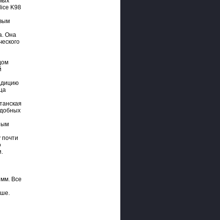
мых
lice K98
овым
а. Она
ческого
дом
й
адицию
ца
танская
одобных
ным
 почти
о
.
 мм. Все
ьше.