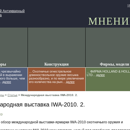
И
ий Антикварный
а
МНЕНИ
оры
Конструкция
Фирмы, модели
ка чрезвычайно
... Охотничье огнестрельное
... ФИРМА HOLLAND & HOL
ей в выражении
длинноствольное оружие весьма
LTD...
далее
ого больше, чем
разнообразно, и по мере увеличения
..
далее
его количества на рын...
далее
оры
>
Статьи
> Международная выставка IWA-2010. 2.
родная выставка IWA-2010. 2.
ко
обзор международной выставки-ярмарки IWA-2010 охотничьего оружия и