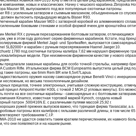
численных новинок IWA-2010 хочу отметить целый ряд карабинов, предлагае
 компаниями, новых и классических. Начну с чешского карабина Zbrojovka Ho
вора Mauser 98, выпускаемого под все популярные охотничьи патроны.
ser R8 с усиленным затвором и съемным магазином, объединенным со спуск
 должен вытеснить предыдущую модель Blaser R93.
легченный карабин Mauser M03 с затворной коробкой из алюминиевого сплав
усиленными боковыми стенками и особой формой ячеек для кронштейна опти
ин Merkel RX с ручным перезаряжанием болтовым затвором, отличающимся
дом, уже в этом году дополнит серию фирменных карабинов. Кстати, под брен
тролируемым фирмой Merkel Jagd- und Sportwaffen, выпускается самозарядны
nel SLB2000+ и карабин с ручным перезяряжанием Haenel Jaeger.10.
chuetz 1780 под охотничьи патроны калибра 7,62 мм нарушил фирменную тр
алокалиберные модели. При неизменном фирменном качестве у нового образ
ущее.
ы предлагали заказные карабины для особо точной стрельбы, например бри
A Custom Rifle. Итальянская фирма BCM Europearms выпустила целый ряд п
од такие патроны, как 6mm Rem BR или 6,5x47Lapua.
ладкоствольного оружия назову самозарядное ружье Benelli Vinci с инерцион
и несложным, но весьма технологичным дизайном.
орных прицелов, точнее электронных, учитывая сложную конструкцию, отмечу
й прицел Aimpoint Hunter H30L с точкой 2 MOA (2 угловых минуты). Его можн
ть почти на все охотничьи карабины - самозарядные и с болтовыми затворами
компания Kinamco, известная торговой маркой Kynoch, создала новый
рный патрон .500/416N.E. с различными пулями массой 25,92 г.
ороших ружей прежних выпусков важно, что турецкая фирма Yavascalar, a.s.
робовые патроны всех калибров с гильзами различной длины, в том числе 65
влетворяют требованиям C.I.P.
IWA-2010 не удастся охватить таким кратким перечислением, их намного бол
м, что они появляются и на нашем рынке.