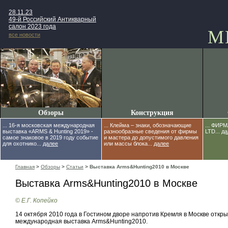
28.11.23
49-й Российский Антикварный
салон 2023 года
М
все новости
Обзоры
Конструкция
... 16-я московская международная
... Клейма – знаки, обозначающие
... ФИР
выставка «ARMS & Hunting 2019» -
разнообразные сведения от фирмы
LTD...
да
самое знаковое в 2019 году событие
и мастера до допустимого давления
для охотнико...
далее
или массы блока...
далее
Главная
>
Обзоры
>
Статьи
> Выставка Arms&Hunting2010 в Москве
Выставка Arms&Hunting2010 в Москве
© Е.Г. Копейко
14 октября 2010 года в Гостином дворе напротив Кремля в Москве откр
международная выставка Arms&Hunting2010.