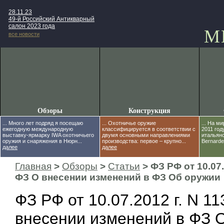
28.11.23
49-й Российский Антикварный
салон 2023 года
М
все новости
Обзоры
Конструкция
... Много лет подряд я посещаю
... Охотничье оружие
... На м
ежегодную международную
классифицируется в соответствии с
2011 год
выставку-ярмарку IWA охотничьего
двумя основными направлениями
итальян
оружия и снаряжения в Нюрн...
производства: первое – крупно...
Bernardell
далее
далее
Главная
>
Обзоры
>
Статьи
> ФЗ РФ от 10.07.
ФЗ О внесении изменений в ФЗ Об оружии
ФЗ РФ от 10.07.2012 г. N 1
внесении изменений в ФЗ 