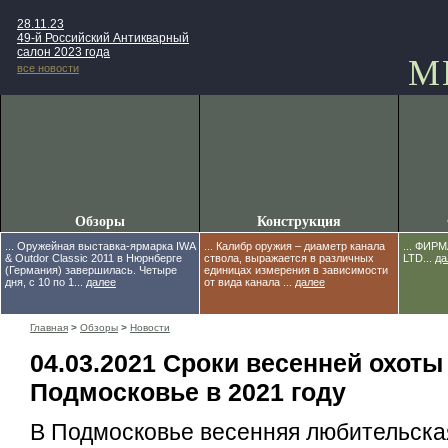
28.11.23
49-й Российский Антикварный
салон 2023 года
М
все новости
Обзоры
Конструкция
... Оружейная выставка-ярмарка IWA
... Калибр оружия – диаметр канала
... ФИР
& Outdor Classic 2011 в Нюрнберге
ствола, выражается в различных
LTD...
да
(Германия) завершилась. Четыре
единицах измерения в зависимости
дня, с 10 по 1...
далее
от вида канала ...
далее
Главная
>
Обзоры
>
Новости
04.03.2021 Сроки весенней охоты
Подмосковье в 2021 году
В Подмосковье весенняя любительска