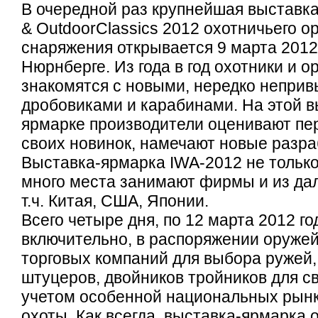
В очередной раз крупнейшая выставк
& OutdoorClassics 2012 охотничьего о
снаряжения открывается 9 марта 2012 
Нюрнберге. Из года в год охотники и 
знакомятся с новыми, нередко непри
дробовиками и карабинами. На этой в
ярмарке производители оценивают пе
своих новинок, намечают новые разра
Выставка-ярмарка IWA-2012 не только
много места занимают фирмы и из дал
т.ч. Китая, США, Японии.
Всего четыре дня, по 12 марта 2012 го
включительно, в распоряжении оружей
торговых компаний для выбора ружей,
штуцеров, двойников тройников для св
учетом особенной национальных рынк
охоты. Как всегда, выставка-ярмарка 