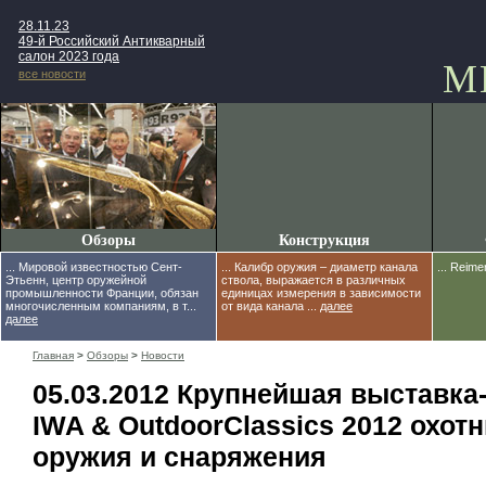
28.11.23
49-й Российский Антикварный
салон 2023 года
М
все новости
Обзоры
Конструкция
... Мировой известностью Сент-
... Калибр оружия – диаметр канала
... Reim
Этьенн, центр оружейной
ствола, выражается в различных
промышленности Франции, обязан
единицах измерения в зависимости
многочисленным компаниям, в т...
от вида канала ...
далее
далее
Главная
>
Обзоры
>
Новости
05.03.2012 Крупнейшая выставка
IWA & OutdoorClassics 2012 охот
оружия и снаряжения