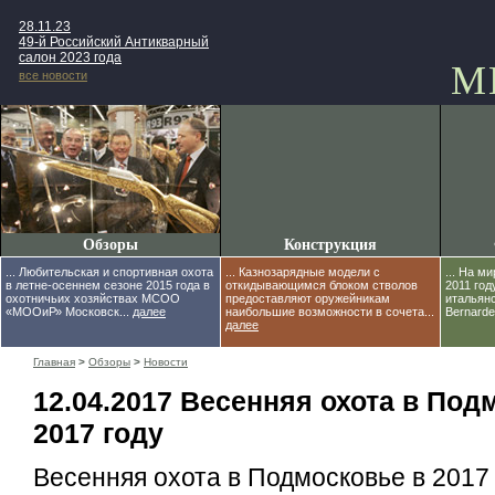
28.11.23
49-й Российский Антикварный
салон 2023 года
М
все новости
Обзоры
Конструкция
... Любительская и спортивная охота
... Казнозарядные модели с
... На м
в летне-осеннем сезоне 2015 года в
откидывающимся блоком стволов
2011 год
охотничьих хозяйствах МСОО
предоставляют оружейникам
итальян
«МООиР» Московск...
далее
наибольшие возможности в сочета...
Bernardell
далее
Главная
>
Обзоры
>
Новости
12.04.2017 Весенняя охота в Под
2017 году
Весенняя охота в Подмосковье в 2017 