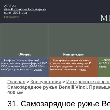
28.11.23
49-й Российский Антикварный
салон 2023 года
М
все новости
Обзоры
Конструкция
... На фотографии эффектный
... Конструкция канала нарезного
... КАР
представитель оружия фирмы ЦКИБ
ствола сложнее, чем гладкого. Его
ANSCHUE
СОО – вертикалка МЦ5-20-1 20-го
калибр определяется по полям
далее
калибра с ударным и сп...
далее
(меньшее значение)...
далее
Главная
>
Консультация
>
Интересные вопро
Самозарядное ружье Benelli Vinci. Превыш
400 мм
31. Самозарядное ружье Bene