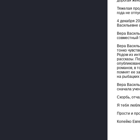
дорогая жен
Тяжелая про
года не отпу
4 декабря 20
Васильевне 
Вера Василь
совместный 5
Вера Василь
тонко чувст
Родом из инт
рассказы. П
опубликован
романов, в т
помнят ее з
на рыбацких
Вера Василье
сначала уче
Скорбь, отча
Я тебя люблю
Прости и пр
Копейко Евг