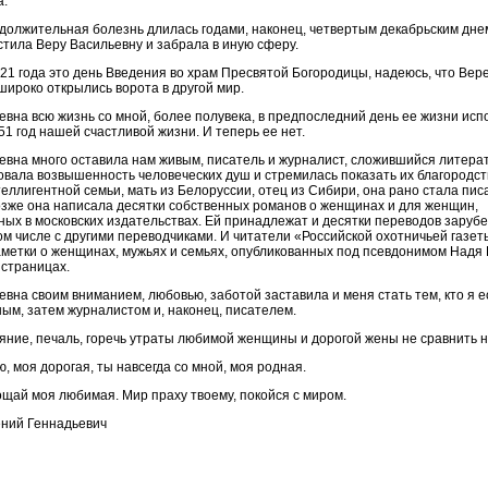
а.
должительная болезнь длилась годами, наконец, четвертым декабрьским дне
стила Веру Васильевну и забрала в иную сферу.
21 года это день Введения во храм Пресвятой Богородицы, надеюсь, что Вер
широко открылись ворота в другой мир.
евна всю жизнь со мной, более полувека, в предпоследний день ее жизни ис
1 год нашей счастливой жизни. И теперь ее нет.
евна много оставила нам живым, писатель и журналист, сложившийся литерат
вовала возвышенность человеческих душ и стремилась показать их благородст
еллигентной семьи, мать из Белоруссии, отец из Сибири, она рано стала пис
озже она написала десятки собственных романов о женщинах и для женщин,
ных в московских издательствах. Ей принадлежат и десятки переводов заруб
ом числе с другими переводчиками. И читатели «Российской охотничьей газет
аметки о женщинах, мужьях и семьях, опубликованных под псевдонимом Надя
 страницах.
вна своим вниманием, любовью, заботой заставила и меня стать тем, кто я е
ным, затем журналистом и, наконец, писателем.
яние, печаль, горечь утраты любимой женщины и дорогой жены не сравнить н
, моя дорогая, ты навсегда со мной, моя родная.
ощай моя любимая. Мир праху твоему, покойся с миром.
ений Геннадьевич