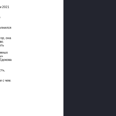
м 2021
е
полнился
ор, она
во.
ать
ежных
ы»
 Едокова
сть,
и с чем.