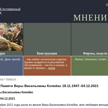
И
ий Антикварный
а
МНЕНИ
оры
Конструкция
Фирмы, модели
011. День третий...
... Как любое техническое изделие,
... Reimer Johannsen, GmbH..
оружие нуждается в регулярном
обслуживании – чистке и смазке, а
время от времен...
далее
оры
>
Новости
1 Памяти Веры Васильевны Копейко 18.11.1947–04.12.2021
ы Васильевны Копейко
 04.12.2021
кабря 2021 года ушла из жизни Вера Васильевна Копейко, моя любимая женщи