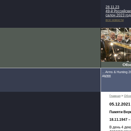
28.11.23
49-й Российск
салон 2023 год
все новости
Обз
... Arms & Hunting 2
далее
Главная
>
Обз
05.12.202
Памяти Вер
18.11.1947 –
В день 4 де