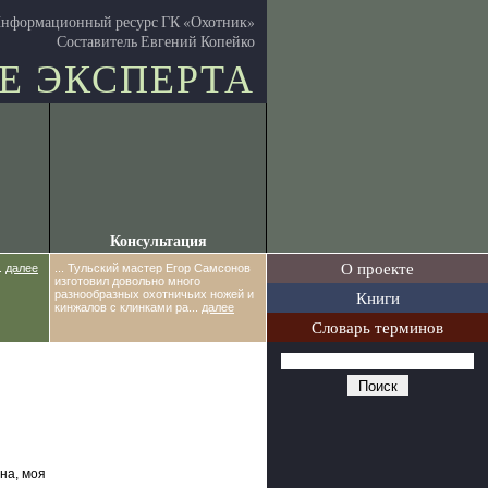
нформационный ресурс ГК «Охотник»
Составитель Евгений Копейко
Е ЭКСПЕРТА
Консультация
О проекте
.
далее
... Тульский мастер Егор Самсонов
изготовил довольно много
Книги
разнообразных охотничьих ножей и
кинжалов с клинками ра...
далее
Словарь терминов
на, моя