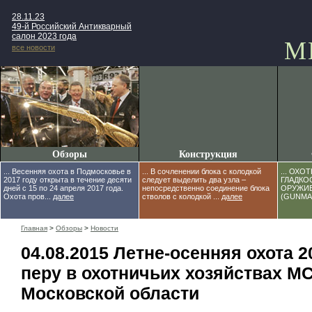
28.11.23
49-й Российский Антикварный
салон 2023 года
М
все новости
Обзоры
Конструкция
... Весенняя охота в Подмосковье в
... В сочленении блока с колодкой
... ОХО
2017 году открыта в течение десяти
следует выделить два узла –
ГЛАДКО
дней с 15 по 24 апреля 2017 года.
непосредственно соединение блока
ОРУЖИЕ
Охота пров...
далее
стволов с колодкой ...
далее
(GUNMAK
Главная
>
Обзоры
>
Новости
04.08.2015 Летне-осенняя охота 2
перу в охотничьих хозяйствах 
Московской области